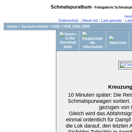
Schmalspuralbum
- Fotogalerie Schmalspu
Hom
Datenschutz
::
Album list
::
Last uploads
::
Las
Home
>
Sachsen-Anhalt
>
HSB
>
HSB 1980-1989
Kreuzung
10 Minuten später: Die Rei
Schmalspurwagen sortiert. 
gezogen von 9
Gleich wird das Abfahrtsign
einmal ordentlich für Dampf 
die Lok darauf, den letzten