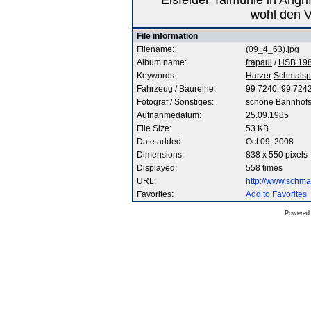
Eisfelder Talmühle in Ang
wohl den V
File information
Filename:
(09_4_63).jpg
Album name:
frapaul
/
HSB 19
Keywords:
Harzer
Schmalsp
Fahrzeug / Baureihe:
99 7240, 99 724
Fotograf / Sonstiges:
schöne Bahnhof
Aufnahmedatum:
25.09.1985
File Size:
53 KB
Date added:
Oct 09, 2008
Dimensions:
838 x 550 pixels
Displayed:
558 times
URL:
http://www.schm
Favorites:
Add to Favorites
Powered