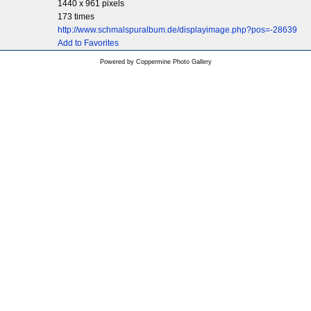
1440 x 961 pixels
173 times
http://www.schmalspuralbum.de/displayimage.php?pos=-28639
Add to Favorites
Powered by
Coppermine Photo Gallery