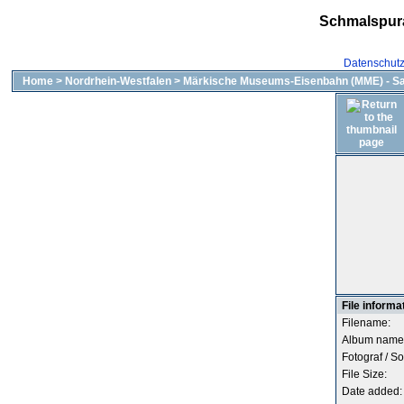
Schmalspur
Datenschut
Home
>
Nordrhein-Westfalen
>
Märkische Museums-Eisenbahn (MME) - Sa
File informa
Filename:
Album name
Fotograf / So
File Size:
Date added: