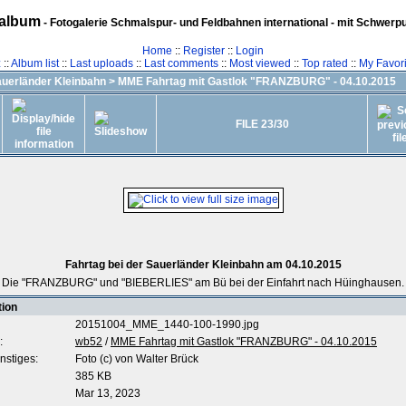
album
- Fotogalerie Schmalspur- und Feldbahnen international - mit Schwerp
Home
::
Register
::
Login
z
::
Album list
::
Last uploads
::
Last comments
::
Most viewed
::
Top rated
::
My Favori
uerländer Kleinbahn
>
MME Fahrtag mit Gastlok "FRANZBURG" - 04.10.2015
FILE 23/30
Fahrtag bei der Sauerländer Kleinbahn am 04.10.2015
Die "FRANZBURG" und "BIEBERLIES" am Bü bei der Einfahrt nach Hüinghausen.
tion
20151004_MME_1440-100-1990.jpg
:
wb52
/
MME Fahrtag mit Gastlok "FRANZBURG" - 04.10.2015
nstiges:
Foto (c) von Walter Brück
385 KB
Mar 13, 2023