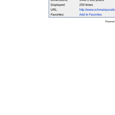
Dimensions:
1440 x 960 pixels
Displayed:
250 times
URL:
http://www.schmalspura
Favorites:
Add to Favorites
Powered