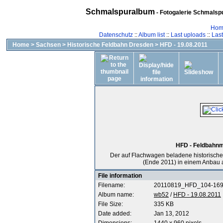
Schmalspuralbum
- Fotogalerie Schmalspu
Hom
Datenschutz
::
Album list
::
Last uploads
::
Las
Home
>
Sachsen
>
Historische Feldbahn Dresden
>
HFD - 19.08.2011
HFD - Feldbahnm
Der auf Flachwagen beladene historische
(Ende 2011) in einem Anbau 
File information
Filename:
20110819_HFD_104-169
Album name:
wb52
/
HFD - 19.08.2011
File Size:
335 KB
Date added:
Jan 13, 2012