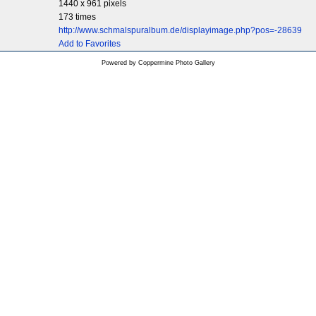
1440 x 961 pixels
173 times
http://www.schmalspuralbum.de/displayimage.php?pos=-28639
Add to Favorites
Powered by
Coppermine Photo Gallery