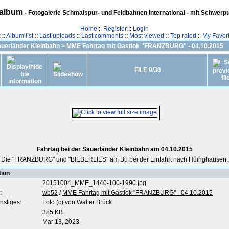
album
- Fotogalerie Schmalspur- und Feldbahnen international - mit Schwerp
Home
::
Register
::
Login
z
::
Album list
::
Last uploads
::
Last comments
::
Most viewed
::
Top rated
::
My Favori
uerländer Kleinbahn
>
MME Fahrtag mit Gastlok "FRANZBURG" - 04.10.2015
FILE 9/30
Fahrtag bei der Sauerländer Kleinbahn am 04.10.2015
Die "FRANZBURG" und "BIEBERLIES" am Bü bei der Einfahrt nach Hüinghausen.
tion
20151004_MME_1440-100-1990.jpg
:
wb52
/
MME Fahrtag mit Gastlok "FRANZBURG" - 04.10.2015
nstiges:
Foto (c) von Walter Brück
385 KB
Mar 13, 2023