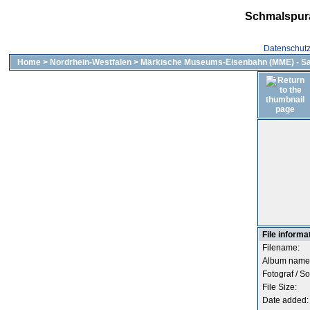
Schmalspur
Datenschut
Home
>
Nordrhein-Westfalen
>
Märkische Museums-Eisenbahn (MME) - Sa
File informa
Filename:
Album name
Fotograf / So
File Size:
Date added: