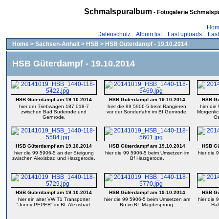
Schmalspuralbum
- Fotogalerie Schmalspu
Hom
Datenschutz
::
Album list
::
Last uploads
::
Las
Home
>
Sachsen-Anhalt
>
HSB
>
HSB Güterdampf - 19.10.2014
HSB Güterdampf - 19.10.2014
HSB Güterdampf am 19.10.2014
HSB Güterdampf am 19.10.2014
HSB Gü
hier der Triebwagen 187 018-7
hier die 99 5906-5 beim Rangieren
hier die
zwischen Bad Suderode und
vor der Sonderfahrt im Bf Gernrode.
Morgenli
Gernrode.
Os
HSB Güterdampf am 19.10.2014
HSB Güterdampf am 19.10.2014
HSB Gü
hier die 99 5906-5 an der Steigung
hier die 99 5906-5 beim Umsetzen im
hier die
zwischen Alexisbad und Harzgerode.
Bf Harzgerode.
HSB Güterdampf am 19.10.2014
HSB Güterdampf am 19.10.2014
HSB Gü
hier ein alter VW T1 Transporter
hier die 99 5906-5 beim Umsetzen am
hier die 
"Jonny PEPER" im Bf. Alexisbad.
Bü im Bf. Mägdesprung.
Hal