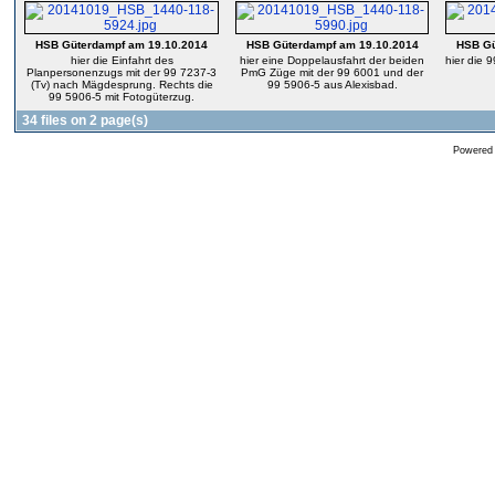
HSB Güterdampf am 19.10.2014
HSB Güterdampf am 19.10.2014
HSB Gü
hier die Einfahrt des
hier eine Doppelausfahrt der beiden
hier die 
Planpersonenzugs mit der 99 7237-3
PmG Züge mit der 99 6001 und der
(Tv) nach Mägdesprung. Rechts die
99 5906-5 aus Alexisbad.
99 5906-5 mit Fotogüterzug.
34 files on 2 page(s)
Powered