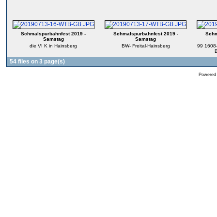
Schmalspurbahnfest 2019 -
Schmalspurbahnfest 2019 -
Schm
Samstag
Samstag
die VI K in Hainsberg
BW- Freital-Hainsberg
99 1608
B
54 files on 3 page(s)
Powered