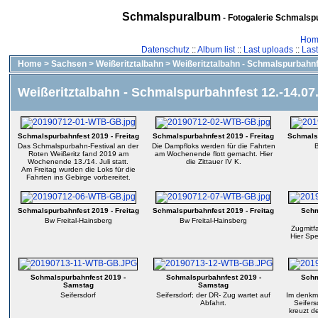
Schmalspuralbum
- Fotogalerie Schmalspu
Hom
Datenschutz
::
Album list
::
Last uploads
::
Las
Home
>
Sachsen
>
Weißeritztalbahn
>
Weißeritztalbahn - Schmalspurbahnf
Weißeritztalbahn - Schmalspurbahnfest 12.-14.07
Schmalspurbahnfest 2019 - Freitag
Schmalspurbahnfest 2019 - Freitag
Schmalsp
Das Schmalspurbahn-Festival an der
Die Dampfloks werden für die Fahrten
B
Roten Weißeritz fand 2019 am
am Wochenende flott gemacht. Hier
Wochenende 13./14. Juli statt.
die Zittauer IV K.
Am Freitag wurden die Loks für die
Fahrten ins Gebirge vorbereitet.
Schmalspurbahnfest 2019 - Freitag
Schmalspurbahnfest 2019 - Freitag
Schm
Bw Freital-Hainsberg
Bw Freital-Hainsberg
Zugmitf
Hier Spe
Schmalspurbahnfest 2019 -
Schmalspurbahnfest 2019 -
Schm
Samstag
Samstag
Seifersdorf
Seifersdorf; der DR- Zug wartet auf
Im denkm
Abfahrt.
Seifers
kreuzt d