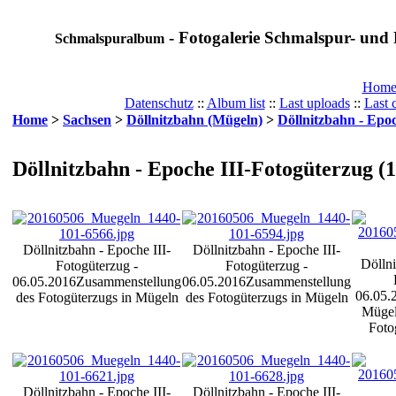
- Fotogalerie Schmalspur- und 
Schmalspuralbum
Hom
Datenschutz
::
Album list
::
Last uploads
::
Last
Home
>
Sachsen
>
Döllnitzbahn (Mügeln)
>
Döllnitzbahn - Epoc
Döllnitzbahn - Epoche III-Fotogüterzug (1
Döllnitzbahn - Epoche III-
Döllnitzbahn - Epoche III-
Döllni
Fotogüterzug -
Fotogüterzug -
06.05.2016
Zusammenstellung
06.05.2016
Zusammenstellung
06.05.
des Fotogüterzugs in Mügeln
des Fotogüterzugs in Mügeln
Mügeln
Foto
Döllnitzbahn - Epoche III-
Döllnitzbahn - Epoche III-