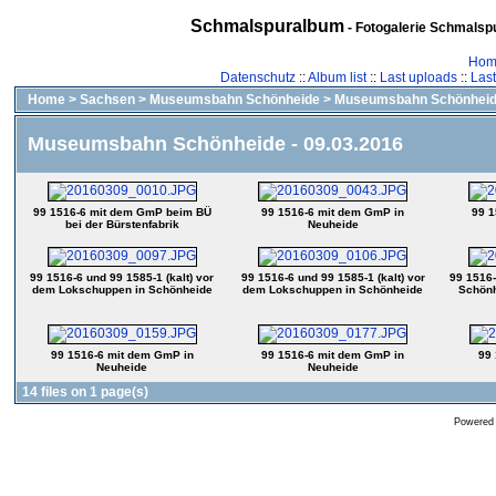
Schmalspuralbum
- Fotogalerie Schmalspu
Hom
Datenschutz
::
Album list
::
Last uploads
::
Las
Home
>
Sachsen
>
Museumsbahn Schönheide
>
Museumsbahn Schönheide
Museumsbahn Schönheide - 09.03.2016
99 1516-6 mit dem GmP beim BÜ
99 1516-6 mit dem GmP in
99 1
bei der Bürstenfabrik
Neuheide
99 1516-6 und 99 1585-1 (kalt) vor
99 1516-6 und 99 1585-1 (kalt) vor
99 1516-
dem Lokschuppen in Schönheide
dem Lokschuppen in Schönheide
Schönh
99 1516-6 mit dem GmP in
99 1516-6 mit dem GmP in
99
Neuheide
Neuheide
14 files on 1 page(s)
Powered