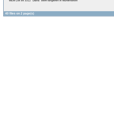
WEM Lok 99 3312 "Diana" beim rangieren in Mühlenstroth
40 files on 2 page(s)