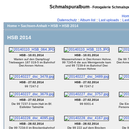
Schmalspuralbum
- Fotogalerie Schmalspu
Hom
Datenschutz
::
Album list
::
Last uploads
::
Las
Home
>
Sachsen-Anhalt
>
HSB
>
HSB 2014
HSB 2014
HSB - 10.01.2014
HSB - 10.01.2014
Warten auf den Dampfzug!
Wassernehmen in Drei Annen Hohne.
Die 99 7
Triebwagen 187 019-5 im Bahnhof
99 7245-6 die aus Wernigerode kam
Drei Ann
Drei Annen Hohne.
und 99 7239-9 im Bahnhof Drei
Annen Hohne
HSB - 27.02.2014
HSB - 27.02.2014
99 7247-2
99 7247-2
HSB - 27.02.2014
HSB - 27.02.2014
Die 99 7237-3 beim Halt im Bf.
99 6001-4
Die Ei
Eisfelder Talmühle
Persone
HSB - 28.02.2014
HSB - 28.02.2014
Die 99 7234-0 im Brockenbahnhof
Die 99 222 auf dem Brocken
Die 