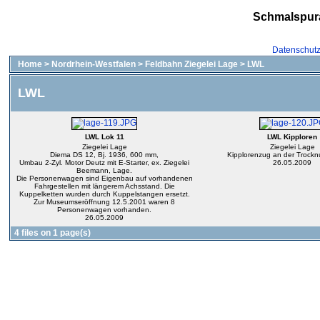
Schmalspur
Datenschut
Home
>
Nordrhein-Westfalen
>
Feldbahn Ziegelei Lage
>
LWL
LWL
LWL Lok 11
LWL Kipploren
Ziegelei Lage
Ziegelei Lage
Diema DS 12, Bj. 1936, 600 mm,
Kipplorenzug an der Trock
Umbau 2-Zyl. Motor Deutz mit E-Starter, ex. Ziegelei
26.05.2009
Beemann, Lage.
Die Personenwagen sind Eigenbau auf vorhandenen
Fahrgestellen mit längerem Achsstand. Die
Kuppelketten wurden durch Kuppelstangen ersetzt.
Zur Museumseröffnung 12.5.2001 waren 8
Personenwagen vorhanden.
26.05.2009
4 files on 1 page(s)