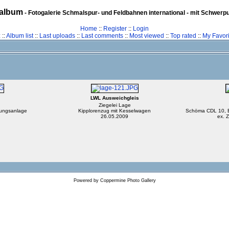
album
- Fotogalerie Schmalspur- und Feldbahnen international - mit Schwerp
Home
::
Register
::
Login
z
::
Album list
::
Last uploads
::
Last comments
::
Most viewed
::
Top rated
::
My Favori
LWL Ausweichgleis
Ziegelei Lage
nungsanlage
Kipplorenzug mit Kesselwagen
Schöma CDL 10, Bj
26.05.2009
ex. 
Powered by
Coppermine Photo Gallery