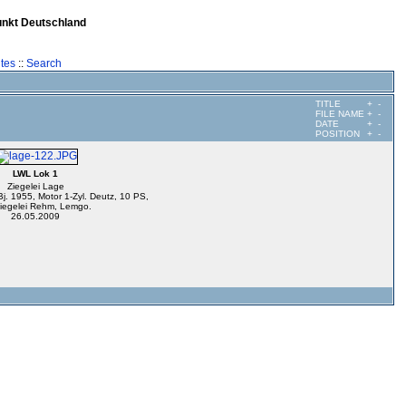
unkt Deutschland
tes
::
Search
TITLE
+
-
FILE NAME
+
-
DATE
+
-
POSITION
+
-
LWL Lok 1
Ziegelei Lage
. 1955, Motor 1-Zyl. Deutz, 10 PS,
Ziegelei Rehm, Lemgo.
26.05.2009