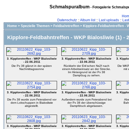
Schmalspuralbum
- Fotogalerie Schmalspu
Hom
Datenschutz
::
Album list
::
Last uploads
::
Las
Home
>
Spezielle Themen
>
Feldbahntreffen
>
Kipplore-Feldbahntreffen - W
Kipplore-Feldbahntreffen - WKP Bialosliwie (1) - 
3. Kipploretreffen - WKP Bialosliwie
3. Kipploretreffen - WKP Bialosliwie
3. Kipplo
- 22.06.2011
- 22.06.2011
Die Px 38 glänzt in der späten
Rückkehr der Erk'schen Ns2f nach
Die WKP 
Nachmittagssonne
einem Arbeitseinsatz an der Strecke.
mit
Im Hintergrund ist der Px 38
Dampfzug zu sehen.
3. Kipploretreffen - WKP Bialosliwie
3. Kipploretreffen - WKP Bialosliwie
3. Kipplo
- 22.06.2011
- 22.06.2011
Die Px 38 wurde zum Feierabend vor
Außerdem wurde zum Feierabend bei
Abe
dem Lokschuppen in Bialosliwie
der Px 38 der überschüssige
Bahn
abgestellt.
Dampfdruck abgelassen.
3. Kipploretreffen - WKP Bialosliwie
3. Kipploretreffen - WKP Bialosliwie
3. Kipplo