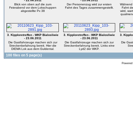
- 22.06.2011
- 23.06.2011
Blick von oben auf die zum
Der Personenzug wird zur ersten
Während 
Feierabend vor dem Lokschuppen
Fahrt des Tages zusammengestellt.
Fahrt d
abgestellte Px 38
wird, war
qualmend
3. Kipploretreffen - WKP Bialosliwie
3. Kipploretreffen - WKP Bialosliwie
3. Kipplo
- 23.06.2011
- 23.06.2011
Die Gastfahrzeuge machen sich zur
Die Gastfahrzeuge machen sich zur
Die Gast
Streckenbefahrung bereit. Hier die
Streckenbefahrung bereit. Links eine
Str
DIEMA Lok aus dem Guldental.
Lyd2 der WKP.
100 files on 5 page(s)
Powered