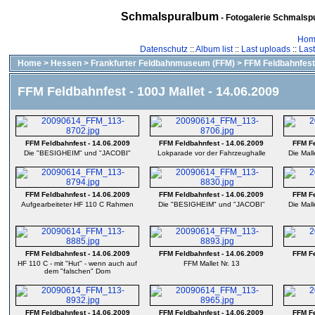
Schmalspuralbum
- Fotogalerie Schmalspu
Hom
Datenschutz
::
Album list
::
Last uploads
::
Las
Home
>
Hessen
>
Frankfurter Feldbahnmuseum (FFM)
>
FFM Feldbahnfest 
FFM Feldbahnfest - 100J Mallet - 14.06.2009
FFM Feldbahnfest - 14.06.2009
FFM Feldbahnfest - 14.06.2009
FFM Fe
Die "BESIGHEIM" und "JACOBI"
Lokparade vor der Fahrzeughalle
Die Mall
FFM Feldbahnfest - 14.06.2009
FFM Feldbahnfest - 14.06.2009
FFM Fe
Aufgearbeiteter HF 110 C Rahmen
Die "BESIGHEIM" und "JACOBI"
Die Mall
FFM Feldbahnfest - 14.06.2009
FFM Feldbahnfest - 14.06.2009
FFM Fe
HF 110 C - mit "Hut" - wenn auch auf
FFM Mallet Nr. 13
dem "falschen" Dom
FFM Feldbahnfest - 14.06.2009
FFM Feldbahnfest - 14.06.2009
FFM Fe