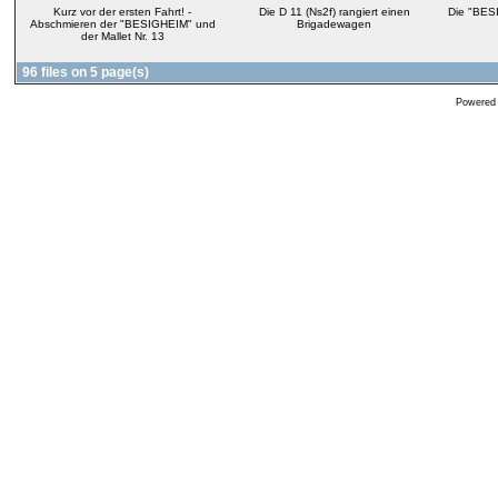
Kurz vor der ersten Fahrt! -
Die D 11 (Ns2f) rangiert einen
Die "BES
Abschmieren der "BESIGHEIM" und
Brigadewagen
der Mallet Nr. 13
96 files on 5 page(s)
Powered