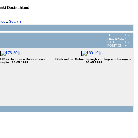
unkt Deutschland
tes
::
Search
TITLE
+
-
FILE NAME
+
-
DATE
+
-
POSITION
+
-
102 verlässt den Bahnhof von
Blick auf die Schmalspurgleisanlagen in Livração
vração - 10.05.1988
- 20.05.1988