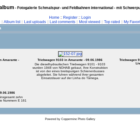
album
- Fotogalerie Schmalspur- und Feldbahnen international - mit Schwerp
Home
::
Register
::
Login
z
::
Album list
::
Last uploads
::
Last comments
::
Most viewed
::
Top rated
::
My Favori
a
n Amarante -
Triebwagen 9103 in Amarante - 09.06.1986
Triebwagen 9
Li
Die dieselhydraulischen Triebwagen 9101 - 9103
wurden 1948 von NOHAB gebaut. Ihre Konstruktion
ist von der eines breitspurigen Schienenbusses
abgeleitet. Sie fuhren während ihrer gesamten
Einsatzdauer auf der Linha do Tâmega.
09.06.1986
 insgesamt zehn
 die Nummern E 161
Powered by
Coppermine Photo Gallery