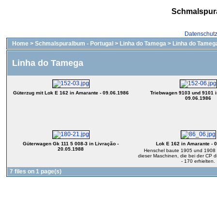
Schmalspur
Datenschut
Home
>
Schmalspuralbum - Portugal
>
Linha do Tamega
>
Linha do Tameg
Linha do Tamega
Güterzug mit Lok E 162 in Amarante - 09.06.1986
Triebwagen 9103 und 9101 i
09.06.1986
Güterwagen Gk 111 5 008-3 in Livração -
Lok E 162 in Amarante - 
20.05.1988
Henschel baute 1905 und 1908
dieser Maschinen, die bei der CP
- 170 erhielten.
7 files on 1 page(s)