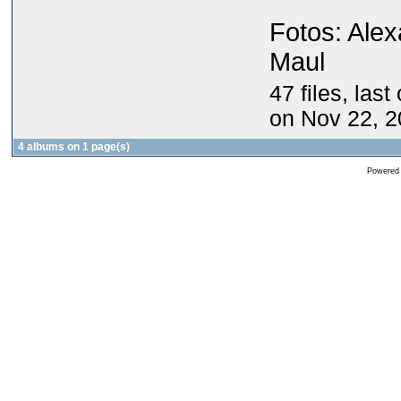
Fotos: Ale
Maul
47 files, las
on Nov 22, 
4 albums on 1 page(s)
Powered