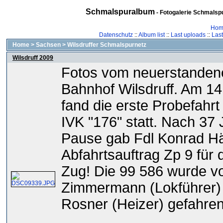
Schmalspuralbum
- Fotogalerie Schmalspu
Hom
Datenschutz
::
Album list
::
Last uploads
::
Las
Home
>
Sachsen
>
Wilsdruffer Schmalspurnetz
Wilsdruff 2009
Fotos vom neuerstanden
Bahnhof Wilsdruff. Am 1
fand die erste Probefahrt
IVK "176" statt. Nach 37
Pause gab Fdl Konrad H
Abfahrtsauftrag Zp 9 für 
Zug! Die 99 586 wurde vo
Zimmermann (Lokführer) 
Rosner (Heizer) gefahren