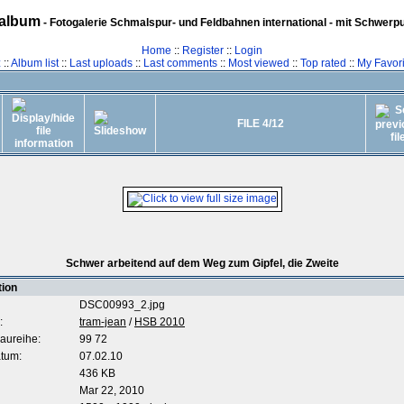
album
- Fotogalerie Schmalspur- und Feldbahnen international - mit Schwerp
Home
::
Register
::
Login
z
::
Album list
::
Last uploads
::
Last comments
::
Most viewed
::
Top rated
::
My Favori
FILE 4/12
Schwer arbeitend auf dem Weg zum Gipfel, die Zweite
tion
DSC00993_2.jpg
:
tram-jean
/
HSB 2010
aureihe:
99 72
tum:
07.02.10
436 KB
Mar 22, 2010