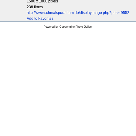
1500 x 1000 pixels
238 times
http://www.schmalspuralbum.de/displayimage.php?pos=-9552
Add to Favorites
Powered by
Coppermine Photo Gallery