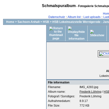
Schmalspuralbum
- Fotogalerie Schmalspu
Hom
Datenschutz
::
Album list
::
Last uploads
::
Las
Home
>
Sachsen-Anhalt
>
HSB
>
HSB Lokeinsatzstelle Wernigerode - Jan
A
Lokein
File information
Filename:
IMG_4283.jpg
Album name:
Frederik Löhring
/
HSB
Fotograf / Sonstiges:
Frederik Löhring
Aufnahmedatum:
8.9.17
File Size:
772 KB