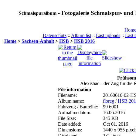
- Fotogalerie Schmalspur- und 
Schmalspuralbum
Hom
Datenschutz
::
Album list
::
Last uploads
::
Last
Home
>
Sachsen-Anhalt
>
HSB
>
HSB 2016
Frühsom
Alexisbad - der Zug für die 
File information
Filename:
20160616-02-H
Album name:
floreg
/
HSB 201
Fahrzeug / Baureihe:
99 6001
Aufnahmedatum:
16.06.2016
File Size:
345 KB
Date added:
Oct 01, 2016
Dimensions:
1440 x 955 pixel
Displayed:
231 times