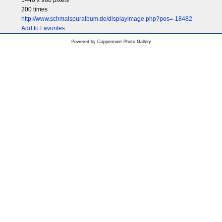
1440 x 960 pixels
200 times
http://www.schmalspuralbum.de/displayimage.php?pos=-18482
Add to Favorites
Powered by
Coppermine Photo Gallery