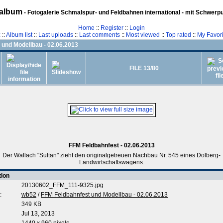
album
- Fotogalerie Schmalspur- und Feldbahnen international - mit Schwerp
Home
::
Register
::
Login
z
::
Album list
::
Last uploads
::
Last comments
::
Most viewed
::
Top rated
::
My Favori
 und Modellbau - 02.06.2013
FILE 13/80
FFM Feldbahnfest - 02.06.2013
Der Wallach "Sultan" zieht den originalgetreuen Nachbau Nr. 545 eines Dolberg-
Landwirtschaftswagens.
tion
20130602_FFM_111-9325.jpg
:
wb52
/
FFM Feldbahnfest und Modellbau - 02.06.2013
349 KB
Jul 13, 2013