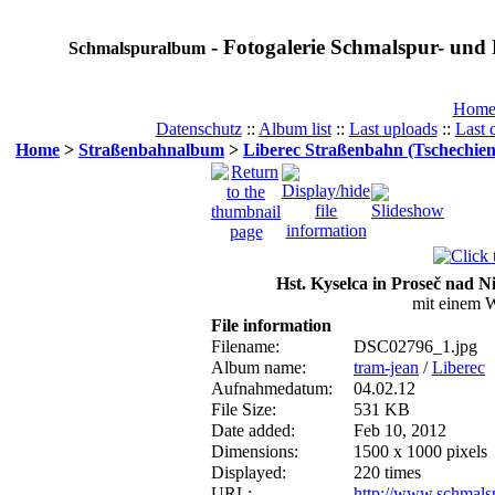
- Fotogalerie Schmalspur- und 
Schmalspuralbum
Hom
Datenschutz
::
Album list
::
Last uploads
::
Last
Home
>
Straßenbahnalbum
>
Liberec Straßenbahn (Tschechien
Hst. Kyselca in Proseč nad N
mit einem 
File information
Filename:
DSC02796_1.jpg
Album name:
tram-jean
/
Liberec
Aufnahmedatum:
04.02.12
File Size:
531 KB
Date added:
Feb 10, 2012
Dimensions:
1500 x 1000 pixels
Displayed:
220 times
URL:
http://www.schmals