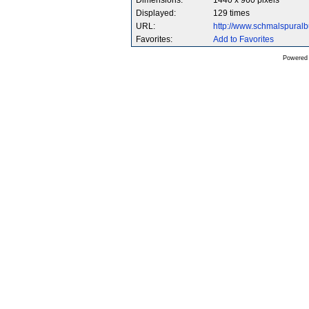
Dimensions:
1440 x 960 pixels
Displayed:
129 times
URL:
http://www.schmalspura
Favorites:
Add to Favorites
Powered