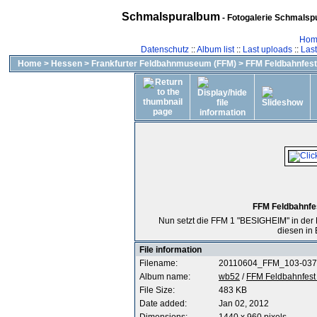
Schmalspuralbum
- Fotogalerie Schmalspu
Hom
Datenschutz
::
Album list
::
Last uploads
::
Las
Home
>
Hessen
>
Frankfurter Feldbahnmuseum (FFM)
>
FFM Feldbahnfest 
FFM Feldbahnfes
Nun setzt die FFM 1 "BESIGHEIM" in der
diesen in 
File information
Filename:
20110604_FFM_103-037
Album name:
wb52
/
FFM Feldbahnfest 
File Size:
483 KB
Date added:
Jan 02, 2012