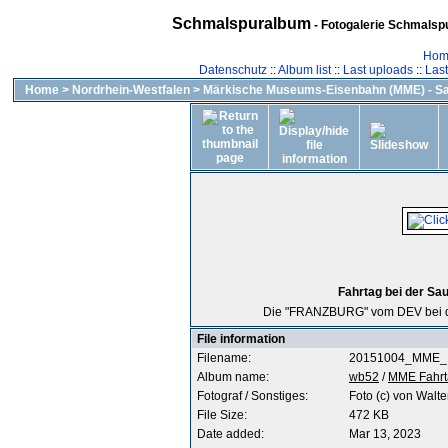
Schmalspuralbum
- Fotogalerie Schmalspu
Hom
Datenschutz
::
Album list
::
Last uploads
::
Las
Home
>
Nordrhein-Westfalen
>
Märkische Museums-Eisenbahn (MME) - Sa
Fahrtag bei der Sa
Die "FRANZBURG" vom DEV bei de
File information
Filename:
20151004_MME_1
Album name:
wb52
/
MME Fahrt
Fotograf / Sonstiges:
Foto (c) von Walte
File Size:
472 KB
Date added:
Mar 13, 2023