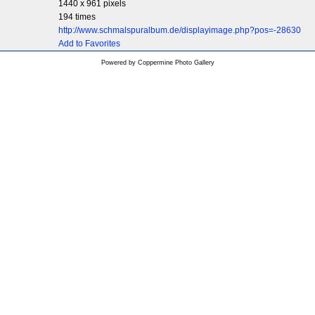
1440 x 961 pixels
194 times
http://www.schmalspuralbum.de/displayimage.php?pos=-28630
Add to Favorites
Powered by
Coppermine Photo Gallery