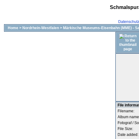
Schmalspur
Datenschut
Home
>
Nordrhein-Westfalen
>
Märkische Museums-Eisenbahn (MME) - Sa
File informa
Filename:
Album name
Fotograf / So
File Size:
Date added: