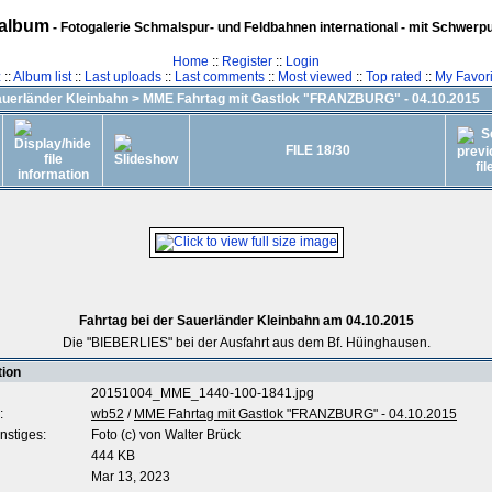
album
- Fotogalerie Schmalspur- und Feldbahnen international - mit Schwerp
Home
::
Register
::
Login
z
::
Album list
::
Last uploads
::
Last comments
::
Most viewed
::
Top rated
::
My Favori
uerländer Kleinbahn
>
MME Fahrtag mit Gastlok "FRANZBURG" - 04.10.2015
FILE 18/30
Fahrtag bei der Sauerländer Kleinbahn am 04.10.2015
Die "BIEBERLIES" bei der Ausfahrt aus dem Bf. Hüinghausen.
tion
20151004_MME_1440-100-1841.jpg
:
wb52
/
MME Fahrtag mit Gastlok "FRANZBURG" - 04.10.2015
nstiges:
Foto (c) von Walter Brück
444 KB
Mar 13, 2023