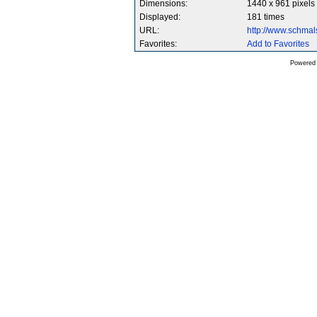
Dimensions:
1440 x 961 pixels
Displayed:
181 times
URL:
http://www.schma
Favorites:
Add to Favorites
Powered