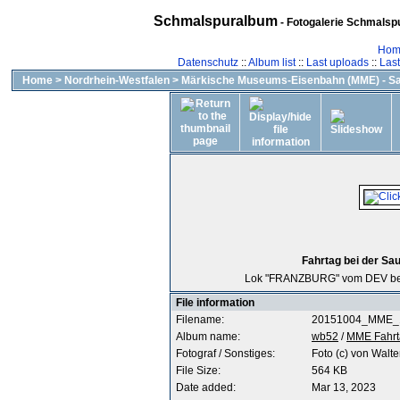
Schmalspuralbum
- Fotogalerie Schmalspu
Hom
Datenschutz
::
Album list
::
Last uploads
::
Las
Home
>
Nordrhein-Westfalen
>
Märkische Museums-Eisenbahn (MME) - Sa
Fahrtag bei der Sa
Lok "FRANZBURG" vom DEV beim 
File information
Filename:
20151004_MME_1
Album name:
wb52
/
MME Fahrt
Fotograf / Sonstiges:
Foto (c) von Walte
File Size:
564 KB
Date added:
Mar 13, 2023