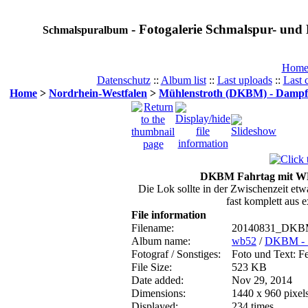
- Fotogalerie Schmalspur- und 
Schmalspuralbum
Hom
Datenschutz
::
Album list
::
Last uploads
::
Last
Home
>
Nordrhein-Westfalen
>
Mühlenstroth (DKBM) - Dampf
DKBM Fahrtag mit WE
Die Lok sollte in der Zwischenzeit etw
fast komplett au
File information
Filename:
20140831_DKBM
Album name:
wb52
/
DKBM - 1
Fotograf / Sonstiges:
Foto und Text: F
File Size:
523 KB
Date added:
Nov 29, 2014
Dimensions:
1440 x 960 pixel
Displayed:
234 times