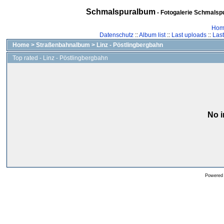
Schmalspuralbum
- Fotogalerie Schmalspu
Hom
Datenschutz
::
Album list
::
Last uploads
::
Las
Home
>
Straßenbahnalbum
>
Linz - Pöstlingbergbahn
Top rated - Linz - Pöstlingbergbahn
No i
Powered