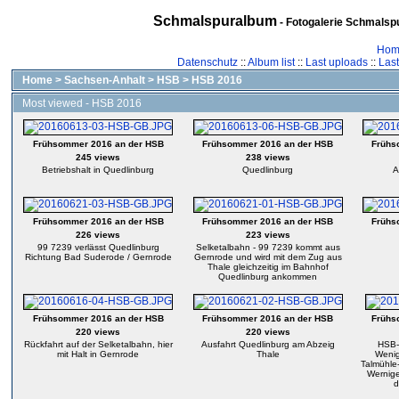
Schmalspuralbum
- Fotogalerie Schmalspu
Hom
Datenschutz
::
Album list
::
Last uploads
::
Las
Home
>
Sachsen-Anhalt
>
HSB
>
HSB 2016
Most viewed - HSB 2016
Frühsommer 2016 an der HSB
Frühsommer 2016 an der HSB
Frühs
245 views
238 views
Betriebshalt in Quedlinburg
Quedlinburg
A
Frühsommer 2016 an der HSB
Frühsommer 2016 an der HSB
Frühs
226 views
223 views
99 7239 verlässt Quedlinburg
Selketalbahn - 99 7239 kommt aus
Richtung Bad Suderode / Gernrode
Gernrode und wird mit dem Zug aus
Thale gleichzeitig im Bahnhof
Quedlinburg ankommen
Frühsommer 2016 an der HSB
Frühsommer 2016 an der HSB
Frühs
220 views
220 views
Rückfahrt auf der Selketalbahn, hier
Ausfahrt Quedlinburg am Abzeig
HSB-
mit Halt in Gernrode
Thale
Wenig
Talmühle-
Wernige
d