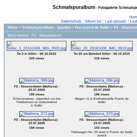
Schmalspuralbum
- Fotogalerie Schmalspu
Hom
Datenschutz
::
Album list
::
Last uploads
::
Las
Home
>
Schmalspuralbum - Spanien
>
Ferrocarril de Soller
>
FS - Strasse
Most viewed - FS - Strassenbahn
Tw 3 in Sóller - 06.10.2016
Tw 20 am Bahnhof Sóller - 06.10.2016
220 views
216 views
FS - Strassenbahn (Mallorca) -
FS - Strassenbahn (Mallorca) -
25.07.2009
25.07.2009
190 views
186 views
Schienenstoss - eigentlich nur bei
Wagen 11 in Endhaltestelle Puerto de
Feldbahnen so vorkommend
Soller
in Soller
FS - Strassenbahn (Mallorca) -
FS - Strassenbahn (Mallorca) -
25.07.2009
25.07.2009
158 views
153 views
Triebwagen No. 20 setzt in Puerto de Soller
zurück