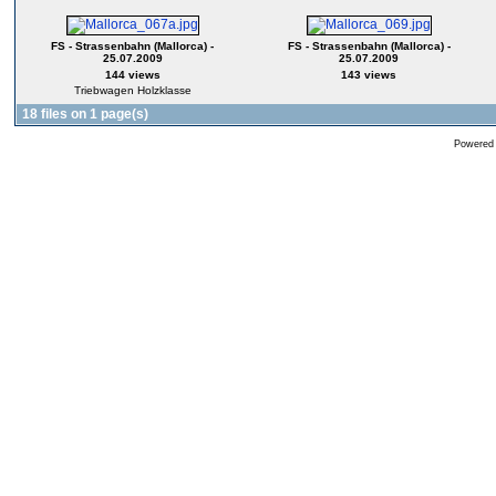
FS - Strassenbahn (Mallorca) -
FS - Strassenbahn (Mallorca) -
25.07.2009
25.07.2009
144 views
143 views
Triebwagen Holzklasse
18 files on 1 page(s)
Powered