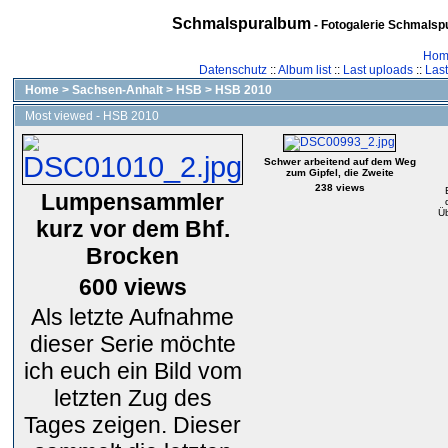
Schmalspuralbum
- Fotogalerie Schmalspu
Hom
Datenschutz
::
Album list
::
Last uploads
::
Las
Home
>
Sachsen-Anhalt
>
HSB
>
HSB 2010
Most viewed - HSB 2010
Schwer arbeitend auf dem Weg
zum Gipfel, die Zweite
238 views
Lumpensammler
Üb
kurz vor dem Bhf.
Brocken
600 views
Als letzte Aufnahme
dieser Serie möchte
ich euch ein Bild vom
letzten Zug des
Tages zeigen. Dieser