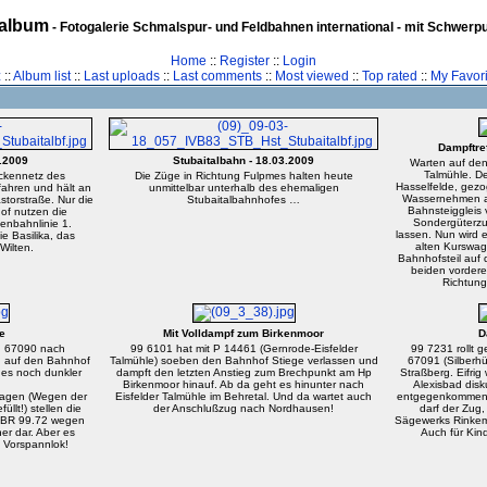
album
- Fotogalerie Schmalspur- und Feldbahnen international - mit Schwerp
Home
::
Register
::
Login
z
::
Album list
::
Last uploads
::
Last comments
::
Most viewed
::
Top rated
::
My Favori
Dampftref
3.2009
Stubaitalbahn - 18.03.2009
Warten auf den
Talmühle. D
eckennetz des
Die Züge in Richtung Fulpmes halten heute
Hasselfelde, gez
ahren und hält an
unmittelbar unterhalb des ehemaligen
Wassernehmen am
storstraße. Nur die
Stubaitalbahnhofes …
Bahnsteiggleis 
of nutzen die
Sondergüterzug
enbahnlinie 1.
lassen. Nun wird 
ie Basilika, das
alten Kurswa
Wilten.
Bahnhofsteil auf
beiden vordere
Richtung
e
Mit Volldampf zum Birkenmoor
D
Ng 67090 nach
99 6101 hat mit P 14461 (Gernrode-Eisfelder
99 7231 rollt 
, auf den Bahnhof
Talmühle) soeben den Bahnhof Stiege verlassen und
67091 (Silberh
 es noch dunkler
dampft den letzten Anstieg zum Brechpunkt am Hp
Straßberg. Eifrig
Birkenmoor hinauf. Ab da geht es hinunter nach
Alexisbad disk
Wagen (Wegen der
Eisfelder Talmühle im Behretal. Und da wartet auch
entgegenkommen? 
üllt!) stellen die
der Anschlußzug nach Nordhausen!
darf der Zug
r BR 99.72 wegen
Sägewerks Rinkemü
er dar. Aber es
Auch für Kin
 Vorspannlok!