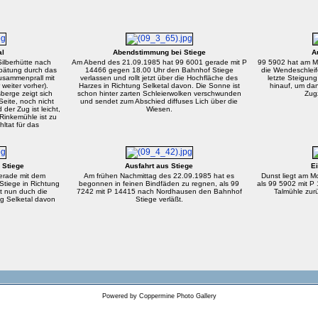
al
Abendstimmung bei Stiege
A
Silberhütte nach
Am Abend des 21.09.1985 hat 99 6001 gerade mit P
99 5902 hat am M
spätung durch das
14466 gegen 18.00 Uhr den Bahnhof Stiege
die Wendeschleif
usammenprall mit
verlassen und rollt jetzt über die Hochfläche des
letzte Steigun
 weiter vorher).
Harzes in Richtung Selketal davon. Die Sonne ist
hinauf, um dan
berge zeigt sich
schon hinter zarten Schleierwolken verschwunden
Zugz
Seite, noch nicht
und sendet zum Abschied diffuses Lich über die
 der Zug ist leicht,
Wiesen.
inkemühle ist zu
ltat für das
 Stiege
Ausfahrt aus Stiege
Ei
erade mit dem
Am frühen Nachmittag des 22.09.1985 hat es
Dunst liegt am M
tiege in Richtung
begonnen in feinen Bindfäden zu regnen, als 99
als 99 5902 mit P
t nun duch die
7242 mit P 14415 nach Nordhausen den Bahnhof
Talmühle zurü
g Selketal davon
Stiege verläßt.
Powered by
Coppermine Photo Gallery