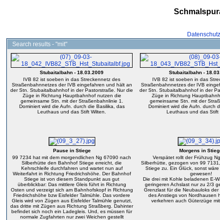
Schmalspur
Datenschut
Search results - "mit"
Stubaitalbahn - 18.03.2009
Stubaitalbahn - 18.0
IVB 82 ist soeben in das Streckennetz des
IVB 82 ist soeben in das Str
Straßenbahnnetzes der IVB eingefahren und hält an
Straßenbahnnetzes der IVB eingef
der Stn. Stubaitalbahnhof in der Pastorstraße. Nur die
der Stn. Stubaitalbahnhof in der Pa
Züge in Richtung Hauptbahnhof nutzen die
Züge in Richtung Hauptbahnh
gemeinsame Stn. mit der Straßenbahnlinie 1.
gemeinsame Stn. mit der Straß
Dominiert wird die Aufn. durch die Basilika, das
Dominiert wird die Aufn. durch d
Leuthaus und das Stift Wilten.
Leuthaus und das Stift 
Pause in Stiege
Morgens in Stieg
99 7234 hat mit dem morgendlichen Ng 67090 nach
Verspätet rollt der Frühzug 
Silberhütte den Bahnhof Stiege erreicht, die
Silberhütte, gezogen von 99 7131
Kehrschleife durchfahren und wartet nun auf
Stiege zu. Ein Glück, sonst wäre
Weiterfahrt in Richtung Friedrichshöhe. Der Bahnhof
gewesen!
Stiege ist von diesem Standpunkt aus gut
Die drei mit Kohle beladenen E-
überblickbar: Das mittlere Gleis führt in Richtung
geringeren Achslast nur zu 2/3 gef
Osten und verzeigt sich am Bahnhofskopf in Richtung
Grenzlast für die Neubauloks de
Friedrichshöhe bzw Eisfelder Talmühle. Das vordere
des Anstiegs von Nordhausen h
Gleis wird von Zügen aus Eisfelder Talmühle genutzt,
verkehren auch Güterzüge mit
das dritte mit Zügen aus Richtung Straßberg. Dahinter
befindet sich noch ein Ladegleis. Und, es müssen für
normale Zugfahrten nur zwei Weichen gestellt