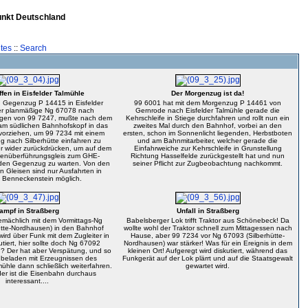
unkt Deutschland
tes
::
Search
fen in Eisfelder Talmühle
Der Morgenzug ist da!
 Gegenzug P 14415 in Eisfelder
99 6001 hat mit dem Morgenzug P 14461 von
er planmäßige Ng 67078 nach
Gernrode nach Eisfelder Talmühle gerade die
ogen von 99 7247, mußte nach dem
Kehrschleife in Stiege durchfahren und rollt nun ein
 südlichen Bahnhofskopf in das
zweites Mal durch den Bahnhof, vorbei an den
vorziehen, um 99 7234 mit einem
ersten, schon im Sonnenlicht liegenden, Herbstboten
 nach Silberhütte einfahren zu
und am Bahnmitarbeiter, welcher gerade die
er wider zurückdrücken, um auf dem
Einfahrweiche zur Kehrschleife in Grunstellung
genüberführungsgleis zum GHE-
Richtung Hasselfelde zurückgestellt hat und nun
 den Gegenzug zu warten. Von den
seiner Pflicht zur Zugbeobachtung nachkommt.
n Gleisen sind nur Ausfahrten in
 Benneckenstein möglich.
ampf in Straßberg
Unfall in Straßberg
gemächlich mit dem Vormittags-Ng
Babelsberger Lok trifft Traktor aus Schönebeck! Da
ütte-Nordhausen) in den Bahnhof
wollte wohl der Traktor schnell zum Mittagessen nach
 wird über Funk mit dem Zugleiter in
Hause, aber 99 7234 vor Ng 67093 (Silberhütte-
utiert, hier sollte doch Ng 67092
Nordhausen) war stärker! Was für ein Ereignis in dem
Der hat aber Verspätung, und so
kleinen Ort! Aufgeregt wird diskutiert, während das
, beladen mit Erzeugnissen des
Funkgerät auf der Lok plärrt und auf die Staatsgewalt
hle dann schließlich weiterfahren.
gewartet wird.
der ist die Eisenbahn durchaus
interessant....