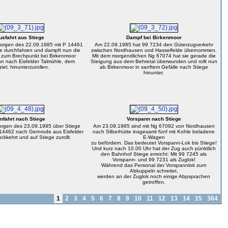
usfahrt aus Stiege
Dampf bei Birkenmoor
orgen des 22.09.1985 mit P 14461
Am 22.09.1985 hat 99 7234 den Güterzugverkehr
e durchfahren und dampft nun die
zwischen Nordhausen und Hasselfelde übernommen.
g zum Brechpunkt bei Birkenmoor
Mit dem morgendlichen Ng 67074 hat sie gerade die
n nach Eisfelder Talmühle, dem
Steigung aus dem Behretal überwunden und rollt nun
iel, hinunterzurollen.
ab Birkenmoor in sanftem Gefälle nach Stiege
hinunter.
nfahrt nach Stiege
Vorspann nach Stiege
orgen des 23.09.1985 über Stiege
Am 23.09.1985 sind mit Ng 67092 von Nordhausen
 14462 nach Gernrode aus Eisfelder
nach Silberhütte insgesamt fünf mit Kohle beladene
ckkehrt und auf Stiege zurollt.
E-Wagen
zu befördern. Das bedeutet Vorspann-Lok bis Stiege!
Und kurz nach 10.00 Uhr hat der Zug auch pünktlich
den Bahnhof Stiege erreicht: Mit 99 7245 als
Vorspann- und 99 7231 als Zuglok!
Während das Personal der Vorspannlok zum
Abkuppeln schreitet,
werden an der Zuglok noch einige Abpsprachen
getroffen.
1
2
3
4
5
6
7
8
9
10
11
12
13
14
15
364