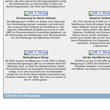
werden, die oben genannte Verzeigungsweiche sowie
die Einfahrweiche zur Kehrschleife in Höhe des
Bahnhofsgebäudes. Der Rest sind Rückfallweichen!
Personenzug im oberen Selketal
Dampf im Selket
Der Mittagszug P 14464 von Stiege nach Gernrode
99 7234 rollt mit Ng 67093 von 
hat Güntersberge gerade verlassen und rollt durch
Nordhausen Nord mit einiger Ver
das verwunschene Selketal auf Straßberg zu. Die
obere Selketal. Schuld war der Z
typische Selketalbahn-Zugbildung ist auch im Jahr
einem Traktor (siehe zwei Bilder
1985 im Personenverkehr unverändert geblieben, da
Zwischen Straßberg und Günters
die Neubauloks aus Nordhausen trotz Neubaustrecke
dieses Tal von seiner schönsten 
nur mit Güterzügen bis Silberhütte kommen.
einmal eine Straße gibt es hier! Und
keine Rückladung vom Sägewerk R
befördern, bestimmt eine Woh
Lokpersonal!
Behandlung in Stiege
Auf der Hochfläche bei
99 6001 wendet am Mittag des 22.09.1985 in Stiege.
99 6001 hat am 22.09.1985 g
Lokbehandlunganlagen gibt es auf diesem Bahnhof
Mittagszug P 14463 den Bahnhof S
allerdings nicht, so daß das Wassernehmen mittels
Alexisbad verlassen und dampf
Feuerwehrschlauch im Hauptgleis Richtung Alexisbad
Hochfläche des Harzes in Richtun
erfolgt. Auch eine Durchsicht der Schmierstellen
erfolgt hier. Am Ende dieser Arbeiten betrachtet das
Personal zufrieden sein Werk. Nun kann es zurück an
den P 14464 gehen.
7266 files on 364 page(s)