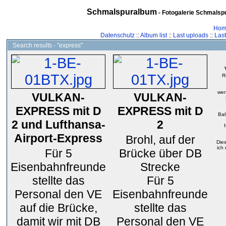
Schmalspuralbum
- Fotogalerie Schmalspu
Hom
Datenschutz
::
Album list
::
Last uploads
::
Las
Search results - "express"
R
wen
VULKAN-
VULKAN-
EXPRESS mit D
EXPRESS mit D
Bah
2 und Lufthansa-
2
Airport-Express
Brohl, auf der
Die
ich
Für 5
Brücke über DB
Eisenbahnfreunde
Strecke
stellte das
Für 5
Personal den VE
Eisenbahnfreunde
auf die Brücke,
stellte das
damit wir mit DB
Personal den VE