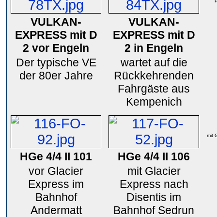
P
VULKAN-
VULKAN-
EXPRESS mit D
EXPRESS mit D
2 vor Engeln
2 in Engeln
Der typische VE
wartet auf die
der 80er Jahre
Rückkehrenden
Fahrgäste aus
Kempenich
mit 
HGe 4/4 II 101
HGe 4/4 II 106
vor Glacier
mit Glacier
Express im
Express nach
Bahnhof
Disentis im
Andermatt
Bahnhof Sedrun