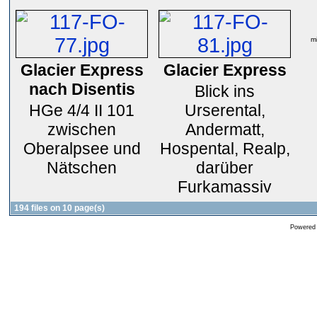
mi
Glacier Express
Glacier Express
nach Disentis
Blick ins
HGe 4/4 II 101
Urserental,
zwischen
Andermatt,
Oberalpsee und
Hospental, Realp,
Nätschen
darüber
Furkamassiv
194 files on 10 page(s)
Powered