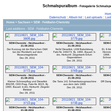
Schmalspuralbum
- Fotogalerie Schmalspu
Hom
Datenschutz
::
Album list
::
Last uploads
::
Las
Home
>
Sachsen
>
SEM - Feldbahn-Chemnitz
Last additions - SEM - Feldbahn-Chemnitz
SEM-Chemnitz - Heizhausfest -
SEM-Chemnitz - Heizhausfest -
SEM-Ch
21.08.2011
21.08.2011
Der Kurzzug mit der Bär'schen O&K
Ns3d Diesellok, LKM Babelsberg,
EL 9 Ak
bei der Rückkehr auf dem
Fabr-Nr. 249273, Bj. 1960, Bauart: b-
Henning
Museumsgelände
dm, Herkunft: Ziegelwerk Erfurt-
1968, 
Gispersleben
Schnec
Dec 28, 2011
Dec 28, 2011
SEM-Chemnitz - Heizhausfest -
SEM-Chemnitz - Heizhausfest -
SEM-Ch
21.08.2011
21.08.2011
Kleiner Schneepflug und Diesellok
Die Tatra 141 Schwerlastzugmaschine
DR Damp
BN15R, CKD Prag, Fabr-Nr. 9015, Bj.
aus dem Jahr 1966
1960, Bauart: b-dm, Herkunft: Ziegelei
Dec 28, 2011
Bielatal
Dec 28, 2011
SEM-Chemnitz - Heizhausfest -
SEM-Chemnitz - Heizhausfest -
SEM-Ch
21.08.2011
21.08.2011