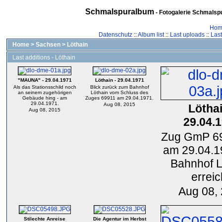
Schmalspuralbum
- Fotogalerie Schmalspu
Hom
Datenschutz
::
Album list
::
Last uploads
::
Las
Home
>
Sachsen
>
Löthain
Last additions - Löthain
"MAUNA" - 29.04.1971
Löthain - 29.04.1971
Als das Stationsschild noch
Blick zurück zum Bahnhof
an seinem zugehörigen
Löthain vom Schluss des
Gebäude hing - am
Zuges 69911 am 29.04.1971.
29.04.1971.
Aug 08, 2015
Löthai
Aug 08, 2015
29.04.
Zug GmP 69
am 29.04.1
Bahnhof L
erreic
Aug 08,
Stilechte Anreise
Die Agentur im Herbst