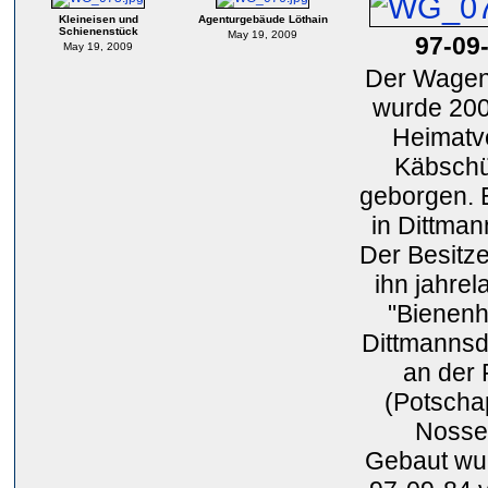
Kleineisen und
Agenturgebäude Löthain
Schienenstück
May 19, 2009
97-09
May 19, 2009
Der Wagen
wurde 20
Heimatv
Käbschü
geborgen. 
in Dittman
Der Besitze
ihn jahrel
"Bienenh
Dittmannsdo
an der
(Potscha
Nosse
Gebaut wu