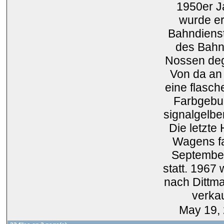
1950er J
wurde e
Bahndiens
des Bahn
Nossen deg
Von da an 
eine flasc
Farbgebu
signalgelber
Die letzte
Wagens f
Septembe
statt. 1967
nach Dittm
verkau
May 19,