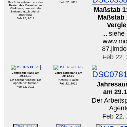
Das Foto entstand vor den
Feb 22, 2011
Resten des Garsebacher
Maßstab 1
Viaduktes, dem sich die
Steigung nach Löthain
anschließt.
Maßstab 
Feb 22, 2011
Vergle
... siehe
www.mod
87.jimd
Feb 22,
Jahresausklang am
Jahresausklang am
29.12.10
29.12.10
Ein seltener Anblick: Die
(Arbeits-) Pause
Jahresau
Agentur im Schnee
Feb 22, 2011
Feb 22, 2011
am 29.1
Der Arbeits
Agent
Feb 22,