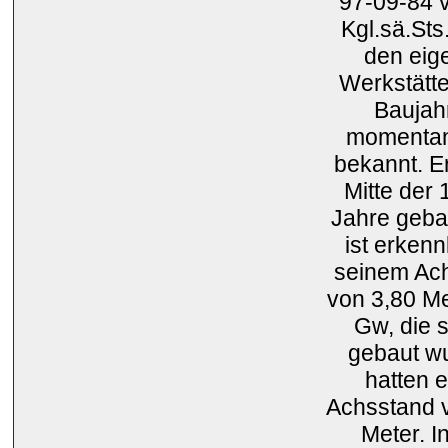
97-09-84 
Kgl.sä.Sts.
den eig
Werkstätt
Baujahr
momentan
bekannt. E
Mitte der
Jahre geba
ist erken
seinem Ac
von 3,80 Me
Gw, die 
gebaut w
hatten 
Achsstand 
Meter. I