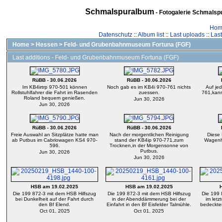
Schmalspuralbum
- Fotogalerie Schmalspu
Hom
Datenschutz
::
Album list
::
Last uploads
::
Las
Home
>
Hessen
>
Feld- und Grubenbahnmuseum Fortuna (FGF)
Last additions - Feld- und Grubenbahnmuseum Fortuna (FGF)
RüBB - 30.06.2026
RüBB - 30.06.2026
Im KB4irtrp 970-501 können
Noch gab es im KB4i 970-761 nichts
Auf je
Rollstuhlfahrer die Fahrt im Rasenden
zuessen.
761,kann
Roland bequem genießen.
Jun 30, 2026
Jun 30, 2026
RüBB - 30.06.2026
RüBB - 30.06.2026
Freie Auswahl an Sitzplätze hatte man
Nach der morgentlichen Reinigung
Diese 
ab Putbus im Cabriowagen KS4 970-
stand der KB4ip 970-771,zum
Wagenh
596.
Trocknen,in der Morgensonne von
Putbus.
Jun 30, 2026
Jun 30, 2026
HSB am 19.02.2025
HSB am 19.02.2025
Die 199 872-3 mit dem HSB Hilfszug
Die 199 872-3 mit dem HSB Hilfszug
Die 199 
bei Dunkelheit auf der Fahrt durch
in der Abenddämmerung bei der
im let
den Bf Elend.
Einfahrt in den Bf Eisfelder Talmühle.
bedeckte
Oct 01, 2025
Oct 01, 2025