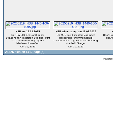
HSB am 19.02.2025
HSB Winterdampf am 19.02.2025
Der TW 201 der Nordhäuser
Die 99 7243-1 mit dem Zug nach
Das "Fi
Straßenbahn im letzten Streiflicht kurz
Hasselfelde erklimmt mächtig
der Au
nach Sonnenuntergang bei
dampfend im Gegenlicht die Steigung
Niedersachswerfen.
oberhalb Stiege.
Oct 01, 2025
Oct 01, 2025
28326 files on 1417 page(s)
Powered