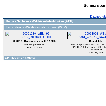
Schmalspur
Datenschut
Home
>
Sachsen
>
Waldeisenbahn Muskau (WEM)
Last additions - Waldeisenbahn Muskau (WEM)
99.3312 - Baierweiche am 30.12.2005
Brigadelok ...
Winterimpressionen
Plandampf am 02.10.2006 mit G
"JACOBI" (FFM) auf der Streck
Feb 26, 2007
kommend.
Feb 26, 2007
524 files on 27 page(s)