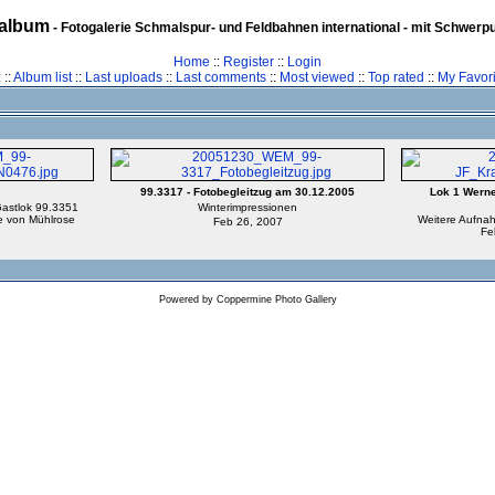
album
- Fotogalerie Schmalspur- und Feldbahnen international - mit Schwerp
Home
::
Register
::
Login
z
::
Album list
::
Last uploads
::
Last comments
::
Most viewed
::
Top rated
::
My Favori
99.3317 - Fotobegleitzug am 30.12.2005
Lok 1 Werne
astlok 99.3351
Winterimpressionen
e von Mühlrose
Weitere Aufnah
Feb 26, 2007
Fe
Powered by
Coppermine Photo Gallery