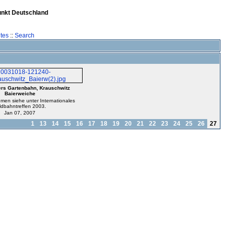
unkt Deutschland
tes
::
Search
rs Gartenbahn, Krauschwitz
Baierweiche
men siehe unter Internationales
ldbahntreffen 2003.
Jan 07, 2007
1
13
14
15
16
17
18
19
20
21
22
23
24
25
26
27