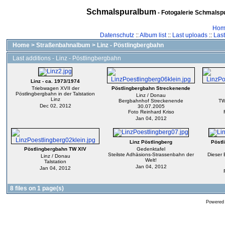
Schmalspuralbum
- Fotogalerie Schmalspu
Hom
Datenschutz
::
Album list
::
Last uploads
::
Las
Home
>
Straßenbahnalbum
>
Linz - Pöstlingbergbahn
Last additions - Linz - Pöstlingbergbahn
Linz - ca. 1973/1974
Triebwagen XVII der
Pöstlingbergbahn Streckenende
Pöstlingbergbahn in der Talstation
Linz / Donau
Linz
Bergbahnhof Streckenende
TW
Dec 02, 2012
30.07.2005
Foto Reinhard Kriso
Jan 04, 2012
Linz Pöstlingberg
Pöstl
Pöstlingbergbahn TW XIV
Gedenktafel
Steilste Adhäsions-Strassenbahn der
Dieser 
Linz / Donau
Welt!
Talstation
Jan 04, 2012
Jan 04, 2012
8 files on 1 page(s)
Powered