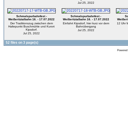
Jul 25, 2022
Schmalspurbahnfest -
Schmalspurbahnfest -
Sc
Weißeritztalbahn 16. - 17.07.2022
Weißeritztalbahn 16. - 17.07.2022
Weißeri
Der Traditionszug zwischen dem
Einfahrt Kipsdorf, hier kurz vor dem
12 Uhr M
Haltepunkt Buschmühle und Kurort
Bahnübergang
Kipsdorf.
Jul 25, 2022
Jul 25, 2022
52 files on 3 page(s)
Powered