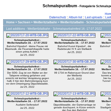
Schmalspuralbum
- Fotogalerie Schmalspu
Hom
Datenschutz
::
Album list
::
Last uploads
::
Las
Home
>
Sachsen
>
Weißeritztalbahn
>
Weißeritztalbahn - Schmalspurbahnf
Last additions - Weißeritztalbahn - Schmalspurbahnfest 16.-17.07.2022
Schmalspurbahnfest -
Schmalspurbahnfest -
Sc
Weißeritztalbahn 16. - 17.07.2022
Weißeritztalbahn 16. - 17.07.2022
Weißeri
Bahnhof Kipsdorf - kleine Pause mit
Bahnhof Kurort Kipsdorf , die
Bahnhof K
Blasmusik, die Feuerwehrkapelle hatte
Radebeuler IV K am Stellwerk
einen prima Auftritt !
Jul 25, 2022
Jul 25, 2022
Schmalspurbahnfest -
Schmalspurbahnfest -
Sc
Weißeritztalbahn 16. - 17.07.2022
Weißeritztalbahn 16. - 17.07.2022
Weißeri
Der SDG- Zug ist von Malter an der
99 1734 im Rabenauer Grund über
Das let
Talsperre entlang gefahren und
der Weißeritz
kommt a
erreicht mit leichter Verspätung gegen
hier k
Jul 25, 2022
halb 3 hier den Bahnübergang kurz
Tunnel 
vor dem Ortseingang Dippoldiswalde.
Jul 25, 2022
Schmalspurbahnfest -
Schmalspurbahnfest -
Sc
Weißeritztalbahn 16. - 17.07.2022
Weißeritztalbahn 16. - 17.07.2022
Weißeri
Ausfahrt Seifersdorf
Dippoldiswalde, der Gartenanlage ist
Der
gerade durchquert, in Kürze erreicht
Stadtgebi
Jul 25, 2022
der Zug den Bahnhof
H