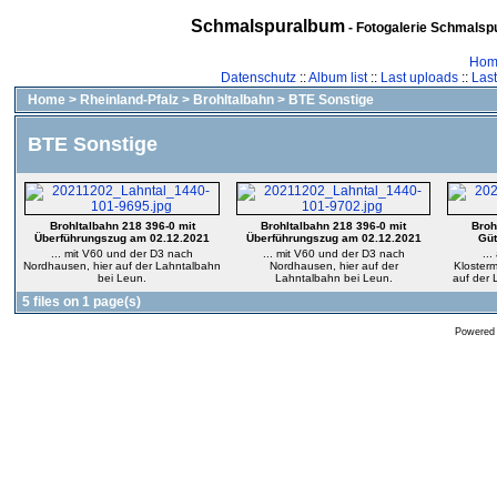
Schmalspuralbum
- Fotogalerie Schmalspu
Hom
Datenschutz
::
Album list
::
Last uploads
::
Las
Home
>
Rheinland-Pfalz
>
Brohltalbahn
>
BTE Sonstige
BTE Sonstige
Brohltalbahn 218 396-0 mit
Brohltalbahn 218 396-0 mit
Broh
Überführungszug am 02.12.2021
Überführungszug am 02.12.2021
Güt
... mit V60 und der D3 nach
... mit V60 und der D3 nach
...
Nordhausen, hier auf der Lahntalbahn
Nordhausen, hier auf der
Klosterm
bei Leun.
Lahntalbahn bei Leun.
auf der 
5 files on 1 page(s)
Powered