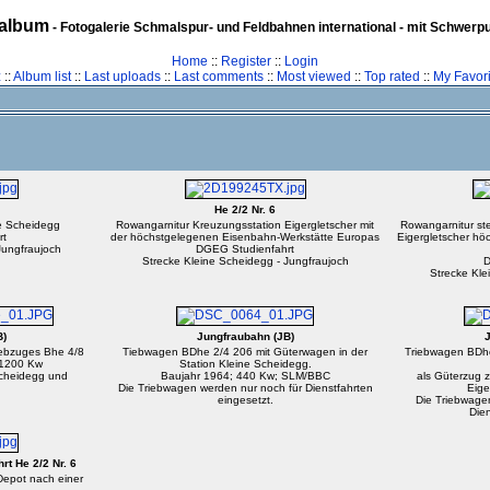
album
- Fotogalerie Schmalspur- und Feldbahnen international - mit Schwerp
Home
::
Register
::
Login
z
::
Album list
::
Last uploads
::
Last comments
::
Most viewed
::
Top rated
::
My Favori
He 2/2 Nr. 6
ne Scheidegg
Rowangarnitur Kreuzungsstation Eigergletscher mit
Rowangarnitur ste
rt
der höchstgelegenen Eisenbahn-Werkstätte Europas
Eigergletscher hö
Jungfraujoch
DGEG Studienfahrt
Strecke Kleine Scheidegg - Jungfraujoch
D
Strecke Kle
B)
Jungfraubahn (JB)
J
riebzuges Bhe 4/8
Tiebwagen BDhe 2/4 206 mit Güterwagen in der
Triebwagen BDhe
 1200 Kw
Station Kleine Scheidegg.
Scheidegg und
Baujahr 1964; 440 Kw; SLM/BBC
als Güterzug 
Die Triebwagen werden nur noch für Dienstfahrten
Eige
eingesetzt.
Die Triebwage
Dien
rt He 2/2 Nr. 6
Depot nach einer