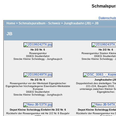
Schmalspur
Datenschut
Home
>
Schmalspuralbum - Schweiz
>
Jungfraubahn (JB)
>
JB
JB
He 2/2 Nr. 6
He 2/2 Nr. 6
Rowangarnitur
Rowangarnitur Station Klei
DGEG Studienfahrt
DGEG Studienfah
Strecke Kleine Scheidegg - Jungfraujoch
Strecke Kleine Scheidegg - 
He 2/2 Nr. 6
Jungfraubahn (J
Rowangarnitur vor der Werkstatt Eigergletscher
Doppeleinheit des dreiteiligen T
Eigergletscher höchstgelegene Eisenbahn-Werkstätte
221-224, Baujahr 2016,
Europas
unterwegs zwischen Kleiner 
DGEG Studienfahrt
Eigergletscher.
Strecke Kleine Scheidegg - Jungfraujoch
Depot Kleine Scheidegg Einfahrt He 2/2 Nr. 6
Depot Kleine Scheidegg Einfah
Rückkehr der Rowangarnitur mit He 2/2 Nr. 6 Baujahr
Rückkehr der Rowangarnitur ins 