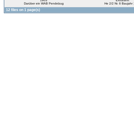
1903
Extrafahrt
Darüber ein WAB Pendelzug
He 2/2 Nr. 6 Baujahr
12 files on 1 page(s)