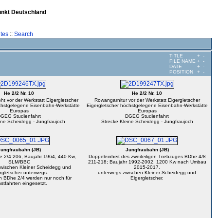
unkt Deutschland
tes
::
Search
TITLE
+
-
FILE NAME
+
-
DATE
+
-
POSITION
+
-
He 2/2 Nr. 10
He 2/2 Nr. 10
ht vor der Werkstatt Eigergletscher
Rowangarnitur vor der Werkstatt Eigergletscher
chstgelegene Eisenbahn-Werkstätte
Eigergletscher höchstgelegene Eisenbahn-Werkstätte
Europas
Europas
GEG Studienfahrt
DGEG Studienfahrt
ine Scheidegg - Jungfraujoch
Strecke Kleine Scheidegg - Jungfraujoch
ungfraubahn (JB)
Jungfraubahn (JB)
 2/4 206, Baujahr 1964, 440 Kw,
Doppeleinheit des zweiteiligen Triebzuges BDhe 4/8
SLM/BBC
211-218; Baujahr 1992-2002, 1200 Kw nach Umbau
zwischen Kleiner Scheidegg und
2015-2017.
rgletscher unterwegs.
unterwegs zwischen Kleiner Scheidegg und
n BDhe 2/4 werden nur noch für
Eigergletscher.
stfahrten eingesetzt.