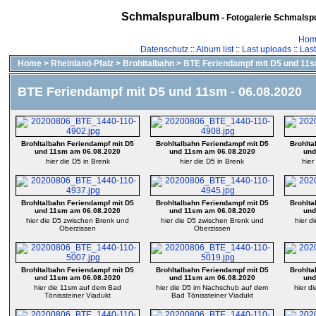
Schmalspuralbum
- Fotogalerie Schmalspu
Hom
Datenschutz
::
Album list
::
Last uploads
::
Las
Home
>
Rheinland-Pfalz
>
Brohltalbahn
>
BTE Feriendampf mit D5 und 11s
BTE Feriendampf mit D5 und 11sm - 06.08.2020
Brohltalbahn Feriendampf mit D5
Brohltalbahn Feriendampf mit D5
Brohlta
und 11sm am 06.08.2020
und 11sm am 06.08.2020
und
hier die D5 in Brenk
hier die D5 in Brenk
hier
Brohltalbahn Feriendampf mit D5
Brohltalbahn Feriendampf mit D5
Brohlta
und 11sm am 06.08.2020
und 11sm am 06.08.2020
und
hier die D5 zwischen Brenk und
hier die D5 zwischen Brenk und
hier d
Oberzissen
Oberzissen
Brohltalbahn Feriendampf mit D5
Brohltalbahn Feriendampf mit D5
Brohlta
und 11sm am 06.08.2020
und 11sm am 06.08.2020
und
hier die 11sm auf dem Bad
hier die D5 im Nachschub auf dem
hier di
Tönissteiner Viadukt
Bad Tönissteiner Viadukt