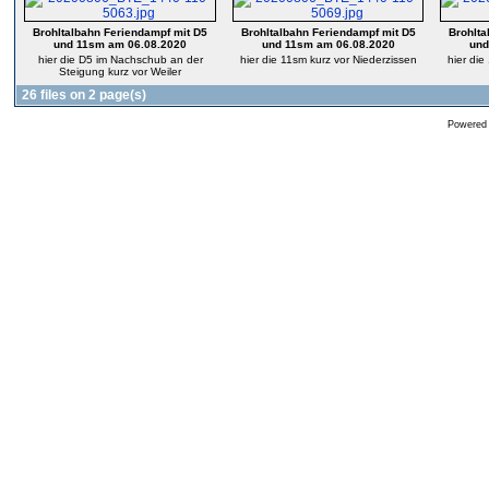
Brohltalbahn Feriendampf mit D5
Brohltalbahn Feriendampf mit D5
Brohlta
und 11sm am 06.08.2020
und 11sm am 06.08.2020
und
hier die D5 im Nachschub an der
hier die 11sm kurz vor Niederzissen
hier die
Steigung kurz vor Weiler
26 files on 2 page(s)
Powered