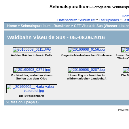
Schmalspuralbum
- Fotogalerie Schmalspu
Hom
Datenschutz
::
Album list
::
Last uploads
::
Las
Home
>
Schmalspuralbum - Rumänien
>
CFF Viseu de Sus (Wassertalbahn
Waldbahn Viseu de Sus - 05.-08.06.2016
Auf der Brücke in Novăț Delta
Gegenlichtaufnahme bei Glimboaca
Unser Zu
'Măriuța
Vor Novicior, vorbei an einem
Unser Zug vor Novicior in
Die B
Stollen aus dem Krieg
wildromatischer Landschaft
Die Streckenkarte
51 files on 3 page(s)
Powered