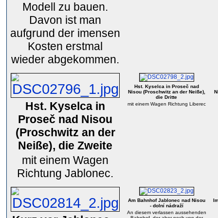
Modell zu bauen.
Davon ist man
aufgrund der imensen
Kosten erstmal
wieder abgekommen.
Hst. Kyselca in Proseč nad
Nisou (Proschwitz an der Neiße),
N
die Dritte
Hst. Kyselca in
mit einem Wagen Richtung Liberec
Proseč nad Nisou
(Proschwitz an der
Neiße), die Zweite
mit einem Wagen
Richtung Jablonec.
Am Bahnhof Jablonec nad Nisou
I
- dolní nádraží
An diesem verlassen aussehenden
Bahnhof, der aber noch von der