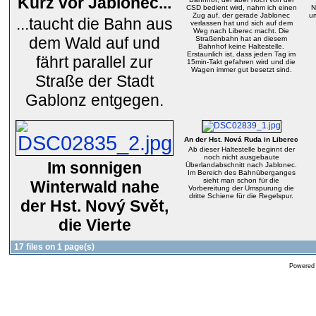
Kurz vor Jablonec...
CSD bedient wird, nahm ich einen
N
Zug auf, der gerade Jablonec
um
...taucht die Bahn aus
verlassen hat und sich auf dem
Weg nach Liberec macht. Die
dem Wald auf und
Straßenbahn hat an diesem
Bahnhof keine Haltestelle.
Erstaunlich ist, dass jeden Tag im
fährt parallel zur
15min-Takt gefahren wird und die
Wagen immer gut besetzt sind.
Straße der Stadt
Gablonz entgegen.
An der Hst. Nová Ruda in Liberec
Ab dieser Haltestelle beginnt der
noch nicht ausgebaute
Im sonnigen
Überlandabschnitt nach Jablonec.
Im Bereich des Bahnüberganges
sieht man schon für die
Winterwald nahe
Vorbereitung der Umspurung die
dritte Schiene für die Regelspur.
der Hst. Nový Svět,
die Vierte
17 files on 1 page(s)
Powered