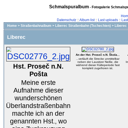
Schmalspuralbum
- Fotogalerie Schmalspu
Hom
Datenschutz
::
Album list
::
Last uploads
::
Las
Home
>
Straßenbahnalbum
>
Liberec Straßenbahn (Tschechien)
>
Liberec
Liberec
An der Hst. Proseč n.N. Škola...
...verläuft die Strecke unmittelbar
neben der Lausitzer Neiße, die
I
Hst. Proseč n.N.
während dieser Kälteperiode fast
komplett zugefroren ist.
Pošta‎
Meine erste
Aufnahme dieser
wunderschönen
Überlandstraßenbahn
machte ich an der
genannten Hst., wo