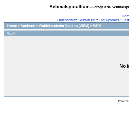
Schmalspuralbum
- Fotogalerie Schmalspu
Hom
Datenschutz
::
Album list
::
Last uploads
::
Las
Home
>
Sachsen
>
Waldeisenbahn Muskau (WEM)
>
WEM
WEM
No i
Powered