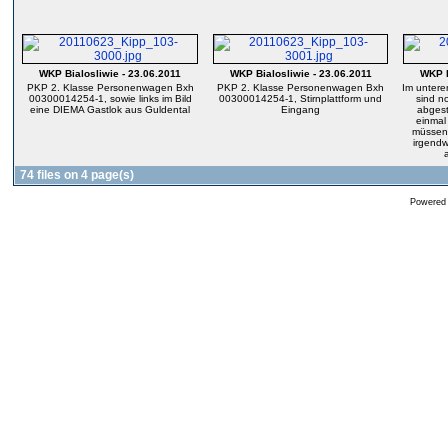
WKP Bialosliwie - 23.06.2011
WKP Bialosliwie - 23.06.2011
WKP B
PKP 2. Klasse Personenwagen Bxh
PKP 2. Klasse Personenwagen Bxh
Im untere
00300014254-1, sowie links im Bild
00300014254-1, Stirnplattform und
sind n
eine DIEMA Gastlok aus Guldental
Eingang
abgest
einmal 
müssen 
irgendw
74 files on 4 page(s)
Powered