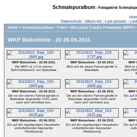
Schmalspuralbum
- Fotogalerie Schmalspu
Hom
Datenschutz
::
Album list
::
Last uploads
::
Las
Home
>
Schmalspuralbum - Polen
>
Wyrzyska Kolejka Powiatowa (WKP)
WKP Bialosliwie - 22-26.06.2011
WKP Bialosliwie - 22.06.2011
WKP Bialosliwie - 22.06.2011
WKP B
Die WKP Ld 1-3 im oberen
Blick auf die obere Fahrzeughalle in
Blick in
Bahnhofsbereich von Bialosliwie
Bialosliwie
dem PKP
WKP Bialosliwie - 22.06.2011
WKP Bialosliwie - 22.06.2011
WKP B
Die vor der oberen Fahrzeughalle in
Die vor der oberen Fahrzeughalle in
Ein auf 
Bialosliwie abgestellte V10C sieht
Bialosliwie abgestellte V10C sieht
vorb
nach sehr viel Arbeit aus.
nach sehr viel Arbeit aus.
WKP Bialosliwie - 22.06.2011
WKP Bialosliwie - 22.06.2011
WKP B
Ein auf der regelspurigen Hauptbahn
Ein auf der regelspurigen Hauptbahn
Ein auf 
vorbeifahrender imposanter
vorbeifahrender imposanter
vorb
Gleisbauzug
Gleisbauzug