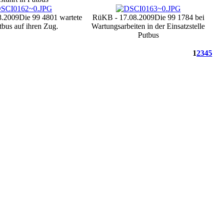
8.2009
Die 99 4801 wartete
RüKB - 17.08.2009
Die 99 1784 bei
tbus auf ihren Zug.
Wartungsarbeiten in der Einsatzstelle
Putbus
1
2
3
4
5