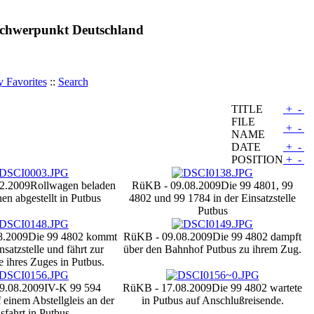
 Schwerpunkt Deutschland
 Favorites
::
Search
TITLE
+
-
FILE
+
-
NAME
DATE
+
-
POSITION
+
-
2.2009
Rollwagen beladen
RüKB - 09.08.2009
Die 99 4801, 99
en abgestellt in Putbus
4802 und 99 1784 in der Einsatzstelle
Putbus
8.2009
Die 99 4802 kommt
RüKB - 09.08.2009
Die 99 4802 dampft
nsatzstelle und fährt zur
über den Bahnhof Putbus zu ihrem Zug.
ihres Zuges in Putbus.
9.08.2009
IV-K 99 594
RüKB - 17.08.2009
Die 99 4802 wartete
f einem Abstellgleis an der
in Putbus auf Anschlußreisende.
sfahrt in Putbus