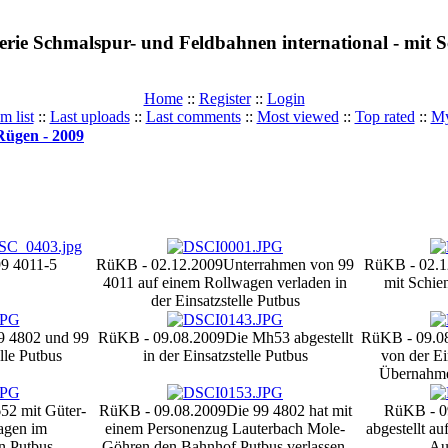
erie Schmalspur- und Feldbahnen international - mit
Home
::
Register
::
Login
m list
::
Last uploads
::
Last comments
::
Most viewed
::
Top rated
::
My
Rügen - 2009
99 4011-5
RüKB - 02.12.2009
Unterrahmen von 99
RüKB - 02.1
4011 auf einem Rollwagen verladen in
mit Schien
der Einsatzstelle Putbus
9 4802 und 99
RüKB - 09.08.2009
Die Mh53 abgestellt
RüKB - 09.0
lle Putbus
in der Einsatzstelle Putbus
von der Ei
Übernahme 
52 mit Güter-
RüKB - 09.08.2009
Die 99 4802 hat mit
RüKB - 0
agen im
einem Personenzug Lauterbach Mole-
abgestellt au
n Putbus
Göhren den Bahnhof Putbus verlassen.
Au