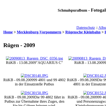
- Fotogal
Schmalspuralbum
Datenschutz
::
Albu
Home
>
Mecklenburg-Vorpommern
>
Rügensche Kleinbahn
>
Rügen - 2009
RüKB - 13.08.2009
"AQUARIUS C"
RüKB - 13.08.2009
RüKB - 09.08.2009
99 4801 und 99 4802
RüKB - 09.08.2009
Die 9
in der Einsatzstelle Putbus
4801 in der Einsatzste
RüKB - 09.08.2009
Die 99 4802 fährt in
RüKB - 09.08.2009
99 46
Putbus zur Übernahme ihres Zuges, den
und Personenzugw
Sie bis Göhren bringen wird.
Kleinbahnmuseum i