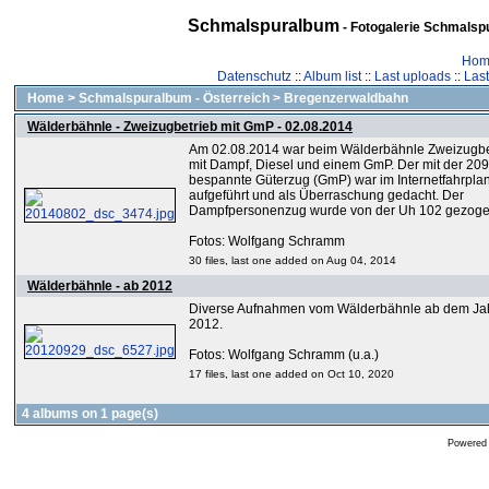
Schmalspuralbum
- Fotogalerie Schmalspu
Hom
Datenschutz
::
Album list
::
Last uploads
::
Las
Home
>
Schmalspuralbum - Österreich
>
Bregenzerwaldbahn
Wälderbähnle - Zweizugbetrieb mit GmP - 02.08.2014
Am 02.08.2014 war beim Wälderbähnle Zweizugbe
mit Dampf, Diesel und einem GmP. Der mit der 20
bespannte Güterzug (GmP) war im Internetfahrplan
aufgeführt und als Überraschung gedacht. Der
Dampfpersonenzug wurde von der Uh 102 gezoge
Fotos: Wolfgang Schramm
30 files, last one added on Aug 04, 2014
Wälderbähnle - ab 2012
Diverse Aufnahmen vom Wälderbähnle ab dem Ja
2012.
Fotos: Wolfgang Schramm (u.a.)
17 files, last one added on Oct 10, 2020
4 albums on 1 page(s)
Powered