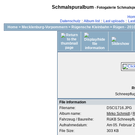
Schmalspuralbum
- Fotogalerie Schmalspu
Hom
Datenschutz
::
Album list
::
Last uploads
::
Las
Home
>
Mecklenburg-Vorpommern
>
Rügensche Kleinbahn
>
Rügen - 2010
R
Schneepflug
File information
Filename:
DSCI1716.JPG
Album name:
Mirko Schmidt
/
R
Fahrzeug / Baureihe:
RüKB Schneepfl
Aufnahmedatum:
Am 05. Februar 
File Size:
303 KB