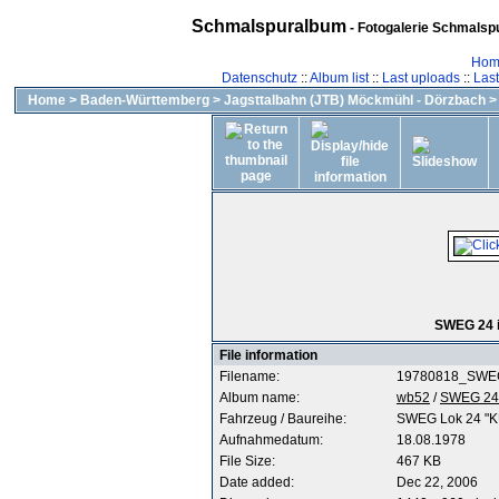
Schmalspuralbum
- Fotogalerie Schmalspu
Hom
Datenschutz
::
Album list
::
Last uploads
::
Las
Home
>
Baden-Württemberg
>
Jagsttalbahn (JTB) Möckmühl - Dörzbach
SWEG 24 i
File information
Filename:
19780818_SWEG
Album name:
wb52
/
SWEG 24 
Fahrzeug / Baureihe:
SWEG Lok 24 "
Aufnahmedatum:
18.08.1978
File Size:
467 KB
Date added:
Dec 22, 2006