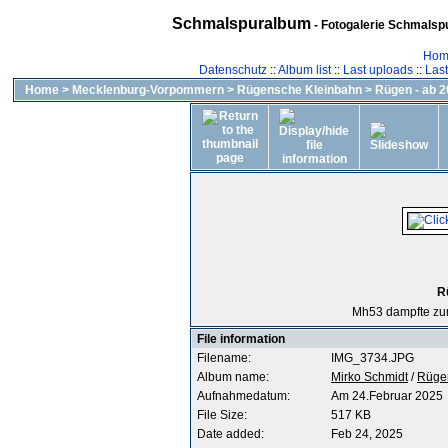
Schmalspuralbum
- Fotogalerie Schmalspu
Hom
Datenschutz
::
Album list
::
Last uploads
::
Las
Home
>
Mecklenburg-Vorpommern
>
Rügensche Kleinbahn
>
Rügen - ab 
R
Mh53 dampfte zu
File information
Filename:
IMG_3734.JPG
Album name:
Mirko Schmidt
/
Rügen
Aufnahmedatum:
Am 24.Februar 2025
File Size:
517 KB
Date added:
Feb 24, 2025