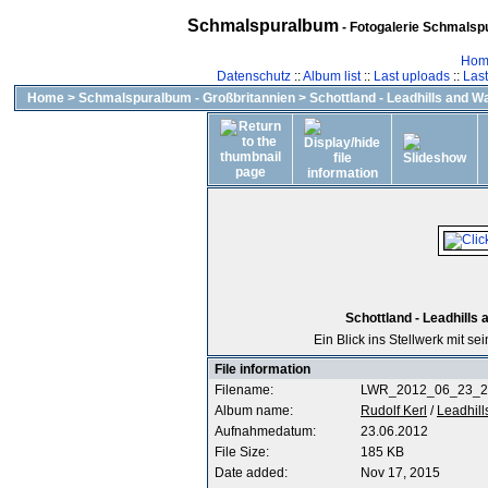
Schmalspuralbum
- Fotogalerie Schmalspu
Hom
Datenschutz
::
Album list
::
Last uploads
::
Las
Home
>
Schmalspuralbum - Großbritannien
>
Schottland - Leadhills and 
Schottland - Leadhills
Ein Blick ins Stellwerk mit s
File information
Filename:
LWR_2012_06_23_2
Album name:
Rudolf Kerl
/
Leadhill
Aufnahmedatum:
23.06.2012
File Size:
185 KB
Date added:
Nov 17, 2015